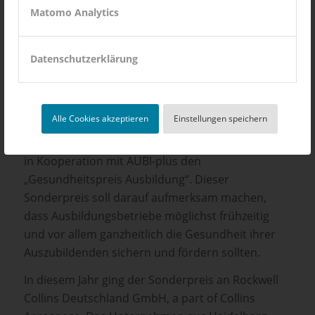
Matomo Analytics
Platz: Avacon Netz GmbH, Helmstedt
Platz: DEHN SE, Neumarkt i. d. Oberpfalz
Datenschutzerklärung
„Gesundheitspreis Ausbildung“ für
beste Gesundheitsförderung in der
Ausbildung
Alle Cookies akzeptieren
Einstellungen speichern
Weiterhin verlieh die Techniker Krankenkasse (TK)
in Kooperation mit AUBI-plus den
„Gesundheitspreis Ausbildung“. Dieser
Sonderpreis soll darauf aufmerksam machen,
dass Ausbildungsbetriebe möglichst frühzeitig
und vor allem ganzheitlich die Gesundheit ihrer
Auszubildenden sichern und fördern sollten.
In diesem Jahr ging der Sonderpreis an Rockwell
Collins Deutschland GmbH, a part of Collins