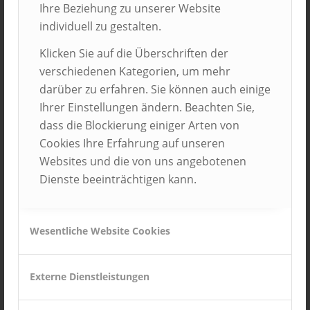
Die Ausbildungsbetriebe mit der höchsten
Ihre Beziehung zu unserer Website
Punktzahl im Zertifizierungsverfahren durften sich
individuell zu gestalten.
über einen Bestenpreis, den BEST PLACE TO
Klicken Sie auf die Überschriften der
LEARN-Award, freuen.
verschiedenen Kategorien, um mehr
Preisträger in der Größenklasse bis einschließlich
darüber zu erfahren. Sie können auch einige
1.000 Mitarbeiter*innen:
Ihrer Einstellungen ändern. Beachten Sie,
dass die Blockierung einiger Arten von
Platz: Select GmbH, Bruchsal
Cookies Ihre Erfahrung auf unseren
Platz: Nells Park Hotel GmbH, Trier
Websites und die von uns angebotenen
Platz: BRUNATA-METRONA GmbH & Co. KG,
Dienste beeinträchtigen kann.
München und Zentis GmbH & Co. KG,
Aachen. Beide Unternehmen hatten die
gleiche Punktzahl erreicht.
Wesentliche Website Cookies
Preisträger in der Größenklasse mit mehr als
Externe Dienstleistungen
1.000 Mitarbeiter*innen:
Platz: TenneT TSO GmbH, Lehrte