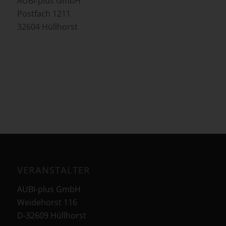
AUBI-plus GmbH
Postfach 1211
32604 Hüllhorst
VERANSTALTER
AUBI-plus GmbH
Weidehorst 116
D-32609 Hüllhorst