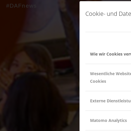
#DAFnews
Cookie- und Date
Wie wir Cookies ve
Wesentliche Websit
Cookies
Externe Dienstleist
Matomo Analytics