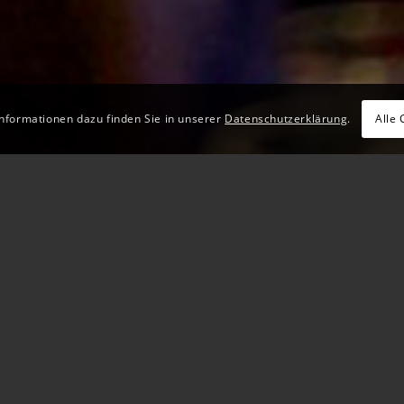
Informationen dazu finden Sie in unserer
Datenschutzerklärung
.
Alle 
) ist seit 2016 das jährliche Event für Ausbildungsprakt
on Ausbildenden für Ausbildende – alles in entspannter 
nenlernen. Der Höhepunkt: Die Prämierung von Deutschla
rische Genussmomente und Weltklasse-Artistik aus dem Pr
EINBLICK DAF