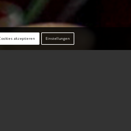
Cookies akzeptieren
Einstellungen
iker*innen. Inspirierende Keynotes,
„DAF-Atmosphäre“ mit genug Raum zum
nds Top-Ausbildungsunternehmen,
ogramm des GOP-Varietés.