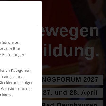
Wir bewegen
 Sie unsere
Ausbildung.
ren, um Ihre
e Beziehung zu
edenen Kategorien,
h einige Ihrer
S AUSBILDUNGSFORUM 2027
Blockierung einiger
n Websites und die
27. und 28. April
n kann.
Kaiserpalais Bad Oeynhausen