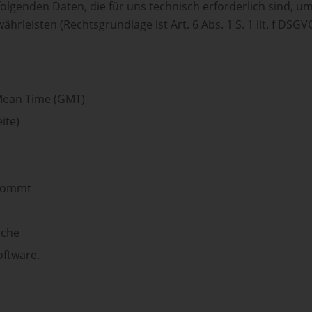
olgenden Daten, die für uns technisch erforderlich sind, 
ährleisten (Rechtsgrundlage ist Art. 6 Abs. 1 S. 1 lit. f DSGV
 Mean Time (GMT)
ite)
 kommt
äche
oftware.