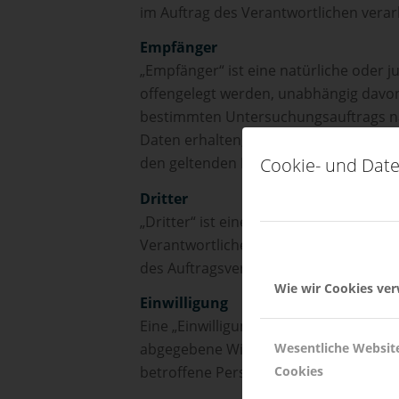
im Auftrag des Verantwortlichen verar
Empfänger
„Empfänger“ ist eine natürliche oder 
offengelegt werden, unabhängig davon,
bestimmten Untersuchungsauftrags n
Daten erhalten, gelten jedoch nicht a
Cookie- und Date
den geltenden Datenschutzvorschrift
Dritter
„Dritter“ ist eine natürliche oder jur
Verantwortlichen, dem Auftragsverarb
des Auftragsverarbeiters befugt sind,
Wie wir Cookies ve
Einwilligung
Eine „Einwilligung“ der betroffenen Per
Wesentliche Websit
abgegebene Willensbekundung in Form 
Cookies
betroffene Person zu verstehen gibt, 