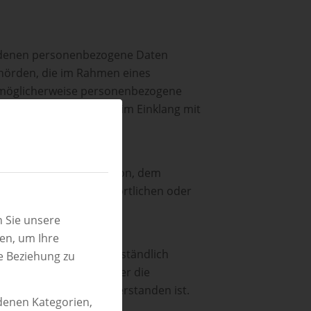
le, denen personenbezogene Daten
ehörden, die im Rahmen eines
 möglicherweise personenbezogene
nnten Behörden erfolgt im Einklang mit
ßer der betroffenen Person, dem
ntwortung des Verantwortlichen oder
 Sie unsere
ren, um Ihre
rter Weise und unmissverständlich
e Beziehung zu
genden Handlung, mit der die
enbezogenen Daten einverstanden ist.
edenen Kategorien,