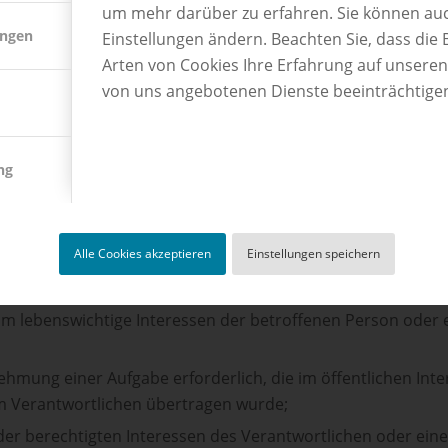
um mehr darüber zu erfahren. Sie können auc
ungen
Einstellungen ändern. Beachten Sie, dass die 
T DER VERARBEITUNG
Arten von Cookies Ihre Erfahrung auf unsere
von uns angebotenen Dienste beeinträchtige
aten ist nur rechtmäßig, wenn für die Verarbeitung eine R
önnen gemäß Artikel 6 Abs. 1 lit. a – f DSGVO insbesondere
ng
nwilligung zu der Verarbeitung der sie betreffenden perso
en;
lung eines Vertrags, dessen Vertragspartei die betroffene Pe
Alle Cookies akzeptieren
Einstellungen speichern
erlich, die auf Anfrage der betroffenen Person erfolgen;
einer rechtlichen Verpflichtung erforderlich, der der Verantw
, um lebenswichtige Interessen der betroffenen Person oder
ehmung einer Aufgabe erforderlich, die im öffentlichen Inte
dem Verantwortlichen übertragen wurde;
er berechtigten Interessen des Verantwortlichen oder eines 