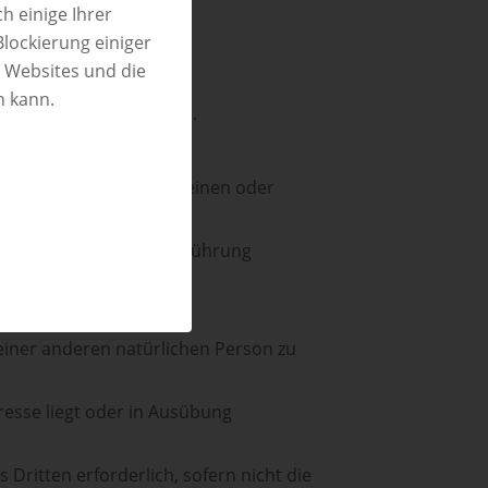
h einige Ihrer
Blockierung einiger
n Websites und die
n kann.
echtsgrundlage besteht.
 sein:
nenbezogenen Daten für einen oder
rson ist, oder zur Durchführung
ortliche unterliegt;
 einer anderen natürlichen Person zu
resse liegt oder in Ausübung
Dritten erforderlich, sofern nicht die