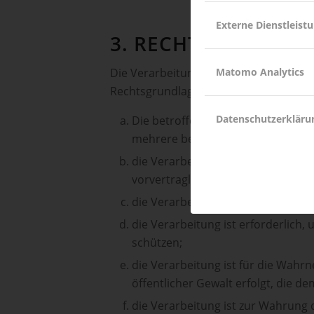
Externe Dienstleist
3. RECHTMÄSSIGKEI
Die Verarbeitung personenbezogener D
Matomo Analytics
Rechtsgrundlage für die Verarbeitung k
Datenschutzerkläru
Die betroffene Person hat ihre Ei
mehrere bestimmte Zwecke gegeb
die Verarbeitung ist für die Erfül
vorvertraglicher Maßnahmen erford
die Verarbeitung ist zur Erfüllung 
die Verarbeitung ist erforderlich
schützen;
die Verarbeitung ist für die Wahrn
öffentlicher Gewalt erfolgt, die 
die Verarbeitung ist zur Wahrung d