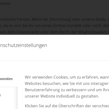
beitet.
juristische Person, Behörde, Einrichtung oder andere Stel
 ob es sich bei ihr um einen Dritten handelt oder nicht. B
ach dem Unionsrecht oder dem Recht der Mitgliedstaaten
ls Empfänger; die Verarbeitung dieser Daten durch die gena
nschutzeinstellungen
en gemäß den Zwecken der Verarbeitung.
istische Person, Behörde, Einrichtung oder andere Stelle, au
eiter und den Personen, die unter der unmittelbaren Vera
 die personenbezogenen Daten zu verarbeiten.
Wir verwenden Cookies, um zu erfahren, wann
rwenden
Websites besuchen, wie Sie mit uns interagie
son ist jede freiwillig für den bestimmten Fall, in informie
Benutzererfahrung zu verbessern und um Ihr
e
einer Erklärung oder einer sonstigen eindeutigen bestäti
unserer Website individuell zu gestalten.
dass sie mit der Verarbeitung der sie betreffenden person
Klicken Sie auf die Überschriften der verschi