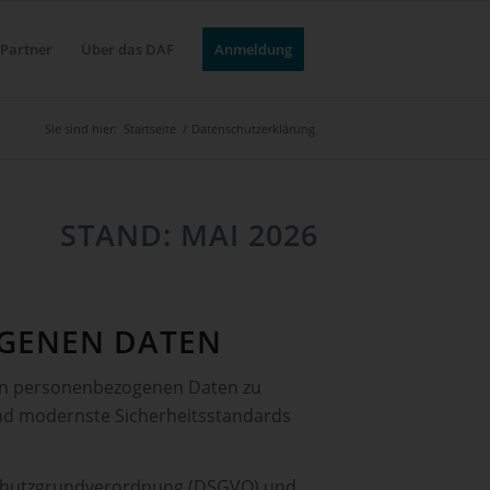
Partner
Über das DAF
Anmeldung
Sie sind hier:
Startseite
/
Datenschutzerklärung
STAND: MAI 2026
OGENEN DATEN
lten personenbezogenen Daten zu
und modernste Sicherheitsstandards
schutzgrundverordnung (DSGVO) und